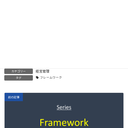
【5分で読める】役立つ フレームワーク 第２回 ＰＥＳＴ
外部環境の切り分け
2022/04/15
【5分で読める】役立つ フレームワーク 第１回 フレームワ
ークの全体像
2022/04/14
経営管理
カテゴリー
フレームワーク
タグ
前の記事