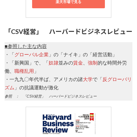
楽天市場で見る
「CSV経営」 ハーバードビジネスレビュー
■参照した主な内容
・「
グローバル企業
」の「ナイキ」の「経営活動」
・「新興国」で、「
奴隷
並みの
賃金
、
強制
的な時間外労
働、
職権乱用
」
・一九九〇年代半ば、アメリカの諸
大学
で「
反グローバリ
ズム
」の抗議運動が激化
参照 ： 「CSV経営」 ハーバードビジネスレビュー