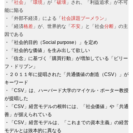
・「
社会
」「
環境
」が「
破壊
」され、「利益追求」が不可
能に陥る
・「外部不経済」による「
社会課題ブーメラン
」
・「経済
格差
」が、世界的な「
不安
」と「社会
分断
」の主
因である
・「社会的目的（Social purpose）」を定め
・「社会的な価値」を生み出して欲しい
・「信念」に基づく「購買行動」が増加している「ビリー
フ・ドリブン」
・２０１１年に提唱された「共通価値の創造（CSV）」が
キーワード
・「CSV」は、ハーバード大学のマイケル・ポーター教授
が提唱した
・「CSV」経営モデルの根幹には、「社会価値」や「共通
善」が据えられている
・「CSV」経営モデルは、「これまでの資本主義」の経営
モデルとは抜本的に異なる