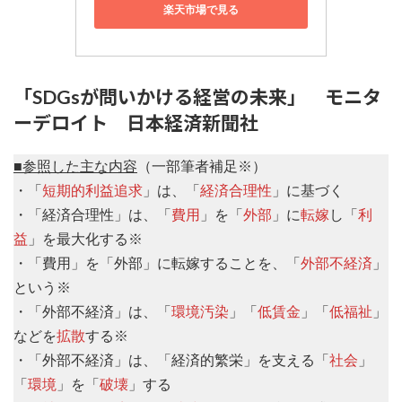
楽天市場で見る
「SDGsが問いかける経営の未来」 モニタ
ーデロイト 日本経済新聞社
■参照した主な内容
（一部筆者補足※）
・「
短期的利益追求
」は、「
経済合理性
」に基づく
・「経済合理性」は、「
費用
」を「
外部
」に
転嫁
し「
利
益
」を最大化する※
・「費用」を「外部」に転嫁することを、「
外部不経済
」
という※
・「外部不経済」は、「
環境汚染
」「
低賃金
」「
低福祉
」
などを
拡散
する※
・「外部不経済」は、「経済的繁栄」を支える「
社会
」
「
環境
」を「
破壊
」する