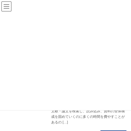
コ
ナ
ン
ビ
テ
ゲ
ン
ー
ツ
シ
中期経営計画
へ
ョ
ス
ン
キ
に
ッ
移
プ
動
HOME
中期経営計画
中期経営計画策定時のPEST分析｜メガ
経営管理
トレンド：ステークホルダー資本主義
2022/03/11
中期経営計画を策定される際、マクロ環境を把
握するためにPEST分析を行うことが多いかと
思います。 多くの場合、統計データーや白書、
文献・論文を検索し、読み込み、資料の全体構
成を固めていくのに多くの時間を費やすことが
あるの […]