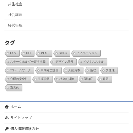
共生社会
社会課題
経営管理
タグ
CSV
DEI
PEST
SGDs
イノベーション
ステークホルダー資本主義
デザイン思考
ビジネススキル
フレームワーク
中期経営計画
人的資本
倫理
多様性
心理的安全性
生涯学習
社会的排除
認知症
貧困
過労死
ホーム
サイトマップ
個人情報保護方針